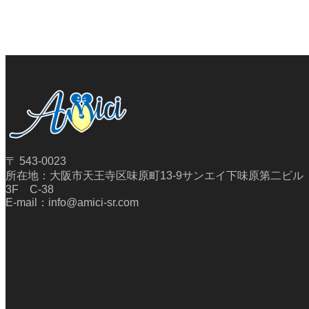
〒 543-0023
所在地：大阪市天王寺区味原町13-9サンエイ下味原第二ビル
3F C-38
E-mail：info@amici-sr.com