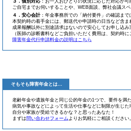
３．個別対応
：お一人おひとりの状況に応じた対応が可
ご自宅までお伺いすることや、WEB面談、弊社会議ス
４．安心会計
：年金事務所での「納付要件」の確認まで
本契約時の着手金には、郵送代や申請時の日当など含ま
成果報酬以外に別途請求はないので安心してお申し込み
（医師の診断書料などご負担いただく費用は、契約時に
障害年金代行申請料金の説明はこちら
そもそも障害年金とは…
老齢年金や遺族年金と同じ公的年金の1つで、要件を満
病気や事故などによって生活や仕事などに制限が生じた
自分や家族が受給できるかな？と思ったあなた！
まずは
問い合わせフォーム
よりお気軽にご相談ください