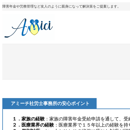
内
障害年金や労務管理など友人のように親身になって解決策をご提案します。
容
を
ス
キ
ッ
プ
アミーチ社労士事務所の安心ポイント
１．家族の経験
：家族の障害年金受給申請を通して、受
２．医療業界の経験
：医療業界で１５年以上の経験を持